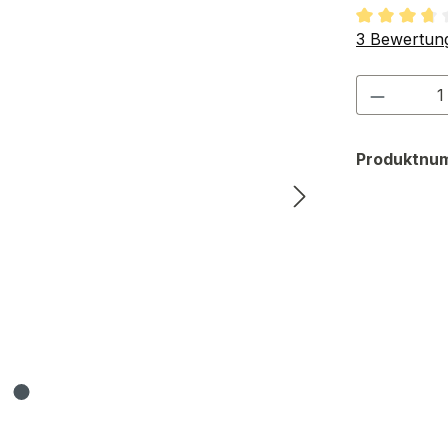
Durchschnit
3 Bewertun
Produkt
Produktnu