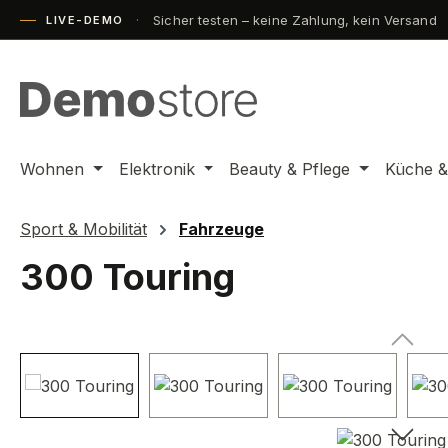
Sicher testen – keine Zahlung, kein Versand
m Hauptinhalt springen
Zur Suche springen
Zur Hauptnavigation springen
LIVE-DEMO
Wohnen
Elektronik
Beauty & Pflege
Küche &
Sport & Mobilität
Fahrzeuge
300 Touring
Bildergalerie überspringen