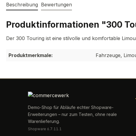
Beschreibung
Bewertungen
Produktinformationen "300 To
Der 300 Touring ist eine stilvolle und komfortable Limo
Produktmerkmale:
Fahrzeuge, Limo
Demo-Shop für Abläufe echter Shopware-
Erweiterungen – nur zum Testen, ohne reale
Warenlieferung.
Shopware 6.7.11.1