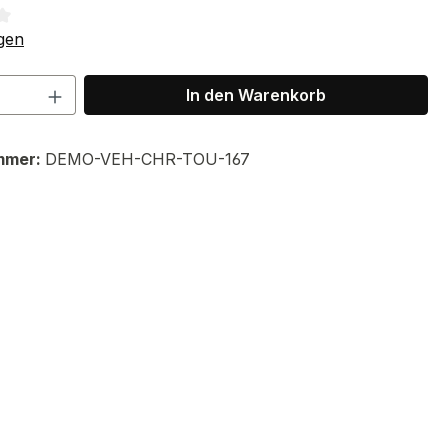
tliche Bewertung von 3.67 von 5 Sternen
gen
 Anzahl: Gib den gewünschten Wert ein 
In den Warenkorb
mmer:
DEMO-VEH-CHR-TOU-167