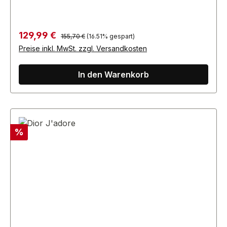
Regulärer Preis:
Verkaufspreis:
129,99 €
155,70 €
(16.51% gespart)
Preise inkl. MwSt. zzgl. Versandkosten
In den Warenkorb
Rabatt
%