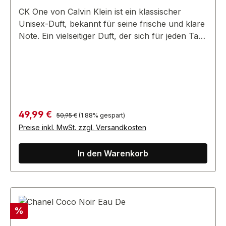
CK One von Calvin Klein ist ein klassischer
Unisex-Duft, bekannt für seine frische und klare
Note. Ein vielseitiger Duft, der sich für jeden Tag
eignet.
Regulärer Preis:
Verkaufspreis:
49,99 €
50,95 €
(1.88% gespart)
Preise inkl. MwSt. zzgl. Versandkosten
In den Warenkorb
Rabatt
%