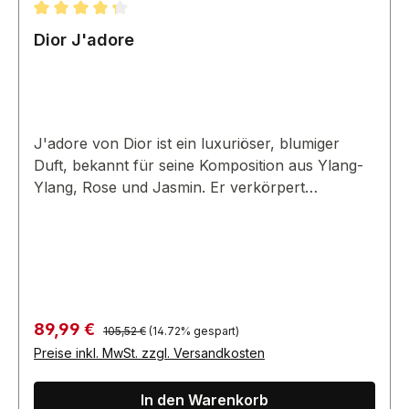
Durchschnittliche Bewertung von 4.33 von 5 Sternen
Dior J'adore
J'adore von Dior ist ein luxuriöser, blumiger
Duft, bekannt für seine Komposition aus Ylang-
Ylang, Rose und Jasmin. Er verkörpert
Weiblichkeit und Raffinesse.
Regulärer Preis:
Verkaufspreis:
89,99 €
105,52 €
(14.72% gespart)
Preise inkl. MwSt. zzgl. Versandkosten
In den Warenkorb