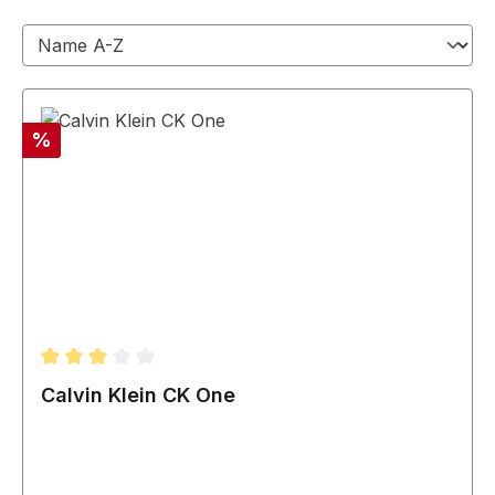
Rabatt
%
Durchschnittliche Bewertung von 3 von 5 Sternen
Calvin Klein CK One