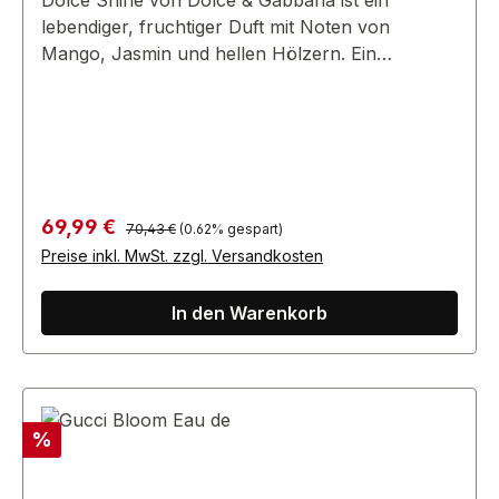
Dolce Shine von Dolce & Gabbana ist ein
lebendiger, fruchtiger Duft mit Noten von
Mango, Jasmin und hellen Hölzern. Ein
fröhlicher und jugendlicher Duft.
Regulärer Preis:
Verkaufspreis:
69,99 €
70,43 €
(0.62% gespart)
Preise inkl. MwSt. zzgl. Versandkosten
In den Warenkorb
Rabatt
%