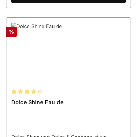
Rabatt
%
Durchschnittliche Bewertung von 4.33 von 5 Sternen
Dolce Shine Eau de