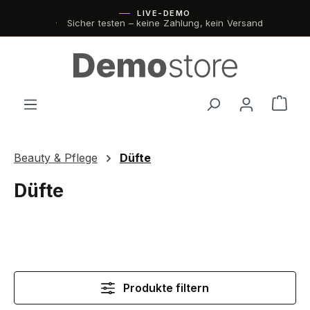
LIVE-DEMO
Zum Hauptinhalt springen
Sicher testen – keine Zahlung, kein Versand
Ware
Beauty & Pflege
Düfte
Düfte
Produkte filtern