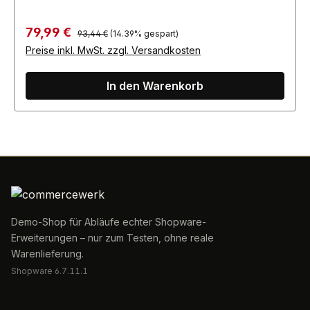
Regulärer Preis:
Verkaufspreis:
79,99 €
93,44 €
(14.39% gespart)
Preise inkl. MwSt. zzgl. Versandkosten
In den Warenkorb
Demo-Shop für Abläufe echter Shopware-
Erweiterungen – nur zum Testen, ohne reale
Warenlieferung.
Shopware 6.7.11.1