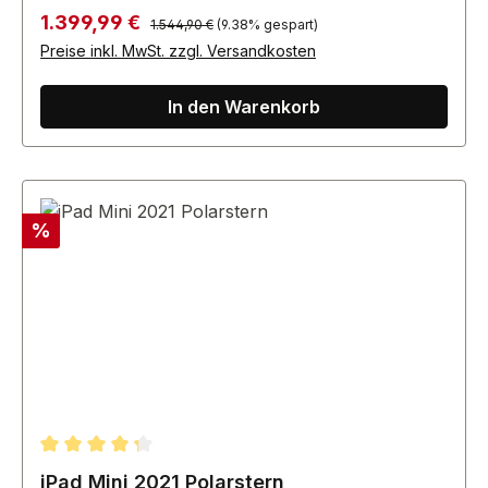
Regulärer Preis:
Verkaufspreis:
1.399,99 €
1.544,90 €
(9.38% gespart)
Preise inkl. MwSt. zzgl. Versandkosten
In den Warenkorb
Rabatt
%
Durchschnittliche Bewertung von 4.33 von 5 Sternen
iPad Mini 2021 Polarstern