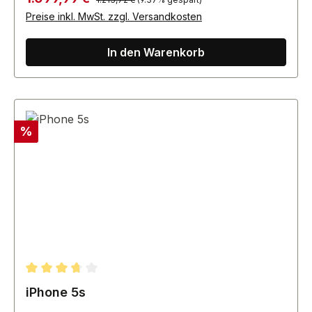
Preise inkl. MwSt. zzgl. Versandkosten
In den Warenkorb
Rabatt
%
Durchschnittliche Bewertung von 3.67 von 5 Sternen
iPhone 5s