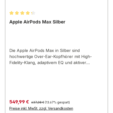
Durchschnittliche Bewertung von 4.33 von 5 Sternen
Apple AirPods Max Silber
Die Apple AirPods Max in Silber sind
hochwertige Over-Ear-Kopfhörer mit High-
Fidelity-Klang, adaptivem EQ und aktiver
Geräuschunterdrückung. Erleben Sie
immersiven Sound mit Stil.
Regulärer Preis:
Verkaufspreis:
549,99 €
637,08 €
(13.67% gespart)
Preise inkl. MwSt. zzgl. Versandkosten