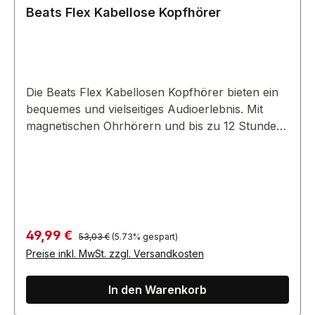
Durchschnittliche Bewertung von 3 von 5 Sternen
Beats Flex Kabellose Kopfhörer
Die Beats Flex Kabellosen Kopfhörer bieten ein
bequemes und vielseitiges Audioerlebnis. Mit
magnetischen Ohrhörern und bis zu 12 Stunden
Akkulaufzeit sind sie ideal für jeden Tag.
Regulärer Preis:
Verkaufspreis:
49,99 €
53,03 €
(5.73% gespart)
Preise inkl. MwSt. zzgl. Versandkosten
In den Warenkorb