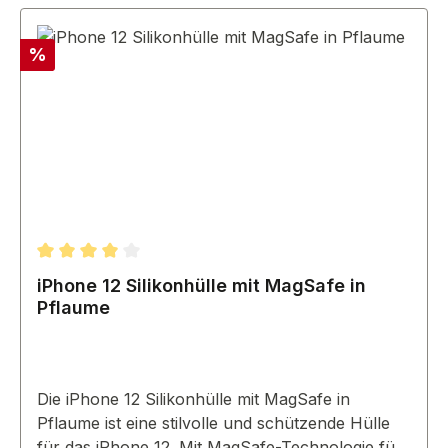
Rabatt
%
Durchschnittliche Bewertung von 4 von 5 Sternen
iPhone 12 Silikonhülle mit MagSafe in
Pflaume
Die iPhone 12 Silikonhülle mit MagSafe in
Pflaume ist eine stilvolle und schützende Hülle
für das iPhone 12. Mit MagSafe-Technologie für