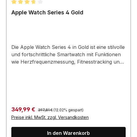
Durchschnittliche Bewertung von 3.67 von 5 Sternen
Apple Watch Series 4 Gold
Die Apple Watch Series 4 in Gold ist eine stilvolle
und fortschrittliche Smartwatch mit Funktionen
wie Herzfrequenzmessung, Fitnesstracking und
einem brillanten Retina-Display.
Regulärer Preis:
Verkaufspreis:
349,99 €
397,81 €
(12.02% gespart)
Preise inkl. MwSt. zzgl. Versandkosten
In den Warenkorb