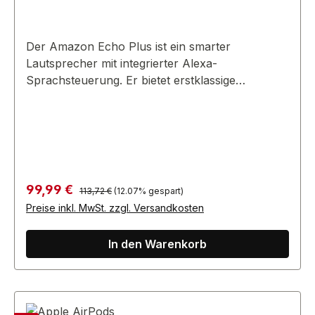
Der Amazon Echo Plus ist ein smarter
Lautsprecher mit integrierter Alexa-
Sprachsteuerung. Er bietet erstklassige
Klangqualität und dient als Zentrale zur
Steuerung von Smart-Home-Geräten.
Regulärer Preis:
Verkaufspreis:
99,99 €
113,72 €
(12.07% gespart)
Preise inkl. MwSt. zzgl. Versandkosten
In den Warenkorb