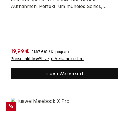
Aufnahmen. Perfekt, um mühelos Selfies,
Gruppenfotos und Videos festzuhalten.
Regulärer Preis:
Verkaufspreis:
19,99 €
21,87 €
(8.6% gespart)
Preise inkl. MwSt. zzgl. Versandkosten
In den Warenkorb
Rabatt
%