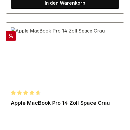
In den Warenkorb
Rabatt
%
Durchschnittliche Bewertung von 4.67 von 5 Sternen
Apple MacBook Pro 14 Zoll Space Grau