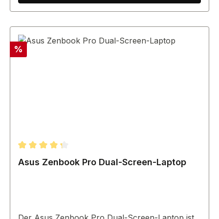
Rabatt
%
Durchschnittliche Bewertung von 4.33 von 5 Sternen
Asus Zenbook Pro Dual-Screen-Laptop
Der Asus Zenbook Pro Dual-Screen-Laptop ist