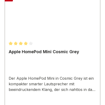
Durchschnittliche Bewertung von 4 von 5 Sternen
Apple HomePod Mini Cosmic Grey
Der Apple HomePod Mini in Cosmic Grey ist ein
kompakter smarter Lautsprecher mit
beeindruckendem Klang, der sich nahtlos in das
Apple-Ökosystem für ein Smart-Home-Erlebnis
einfügt.