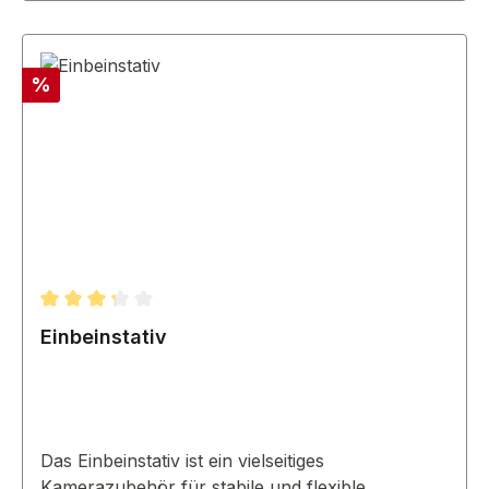
Rabatt
%
Durchschnittliche Bewertung von 3.33 von 5 Sternen
Einbeinstativ
Das Einbeinstativ ist ein vielseitiges
Kamerazubehör für stabile und flexible