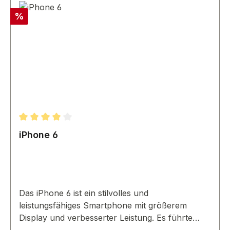
Rabatt
%
Durchschnittliche Bewertung von 4 von 5 Sternen
iPhone 6
Das iPhone 6 ist ein stilvolles und
leistungsfähiges Smartphone mit größerem
Display und verbesserter Leistung. Es führte