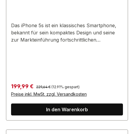
Das iPhone 5s ist ein klassisches Smartphone,
bekannt für sein kompaktes Design und seine
zur Markteinführung fortschrittlichen
Funktionen. Auch als älteres Modell bietet es ein
zuverlässiges Nutzungserlebnis.
Regulärer Preis:
Verkaufspreis:
199,99 €
229,64 €
(12.91% gespart)
Preise inkl. MwSt. zzgl. Versandkosten
In den Warenkorb