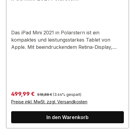
Das iPad Mini 2021 in Polarstern ist ein
kompaktes und leistungsstarkes Tablet von
Apple. Mit beeindruckendem Retina-Display,
leistungsstarkem Chip der A-Serie und
schlankem Design bietet es ein Premium-Tablet-
Erlebnis.
Regulärer Preis:
Verkaufspreis:
499,99 €
518,88 €
(3.64% gespart)
Preise inkl. MwSt. zzgl. Versandkosten
In den Warenkorb