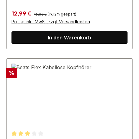
Regulärer Preis:
Verkaufspreis:
12,99 €
16,06 €
(19.12% gespart)
Preise inkl. MwSt. zzgl. Versandkosten
In den Warenkorb
Rabatt
%