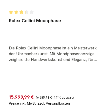
Durchschnittliche Bewertung von 3.33 von 5 Sternen
Rolex Cellini Moonphase
Die Rolex Cellini Moonphase ist ein Meisterwerk
der Uhrmacherkunst. Mit Mondphasenanzeige
zeigt sie die Handwerkskunst und Eleganz, für
die Rolex bekannt ist.
Regulärer Preis:
Verkaufspreis:
15.999,99 €
16.685,78 €
(4.11% gespart)
Preise inkl. MwSt. zzgl. Versandkosten