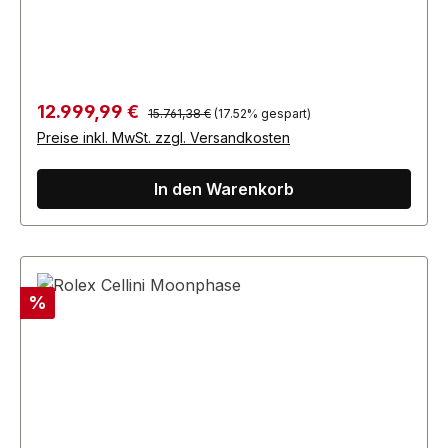
wider.
Regulärer Preis:
Verkaufspreis:
12.999,99 €
15.761,38 €
(17.52% gespart)
Preise inkl. MwSt. zzgl. Versandkosten
In den Warenkorb
Rabatt
%