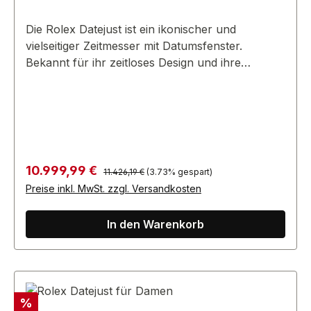
Die Rolex Datejust ist ein ikonischer und
vielseitiger Zeitmesser mit Datumsfenster.
Bekannt für ihr zeitloses Design und ihre
Zuverlässigkeit, ist sie ein Symbol für die
Uhrmacherkunst von Rolex.
Regulärer Preis:
Verkaufspreis:
10.999,99 €
11.426,19 €
(3.73% gespart)
Preise inkl. MwSt. zzgl. Versandkosten
In den Warenkorb
Rabatt
%