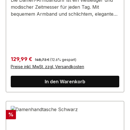
Die Damen-Armbanduhr ist ein vielseitiger und
modischer Zeitmesser für jeden Tag. Mit
bequemem Armband und schlichtem, elegantem
Design ergänzt sie viele Stile.
Regulärer Preis:
Verkaufspreis:
129,99 €
148,73 €
(12.6% gespart)
Preise inkl. MwSt. zzgl. Versandkosten
In den Warenkorb
Rabatt
%