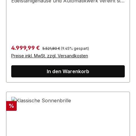
Edelstahlgehäuse und Automatikwerk vereint sie
Präzision und Stil für Uhrenliebhaber.
Regulärer Preis:
Verkaufspreis:
4.999,99 €
5.521,80 €
(9.45% gespart)
Preise inkl. MwSt. zzgl. Versandkosten
In den Warenkorb
Rabatt
%