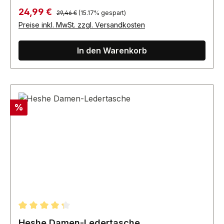
Regulärer Preis:
Verkaufspreis:
24,99 €
29,46 €
(15.17% gespart)
Preise inkl. MwSt. zzgl. Versandkosten
In den Warenkorb
Rabatt
%
Durchschnittliche Bewertung von 4.33 von 5 Sternen
Heshe Damen-Ledertasche