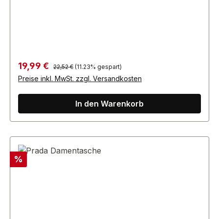
bei Feiern eine verspielte Note zu geben.
Regulärer Preis:
Verkaufspreis:
19,99 €
22,52 €
(11.23% gespart)
Preise inkl. MwSt. zzgl. Versandkosten
In den Warenkorb
Rabatt
%