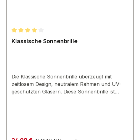
Durchschnittliche Bewertung von 4 von 5 Sternen
Klassische Sonnenbrille
Die Klassische Sonnenbrille überzeugt mit
zeitlosem Design, neutralem Rahmen und UV-
geschützten Gläsern. Diese Sonnenbrille ist
vielseitig und für viele Anlässe geeignet.
Regulärer Preis:
Verkaufspreis: