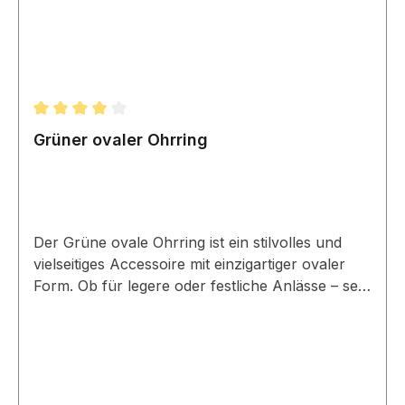
Durchschnittliche Bewertung von 4 von 5 Sternen
Grüner ovaler Ohrring
Der Grüne ovale Ohrring ist ein stilvolles und
vielseitiges Accessoire mit einzigartiger ovaler
Form. Ob für legere oder festliche Anlässe – sein
grüner Ton und das moderne Design machen
ihn zum Hingucker.