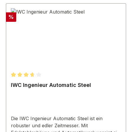
Rabatt
%
Durchschnittliche Bewertung von 3.67 von 5 Sternen
IWC Ingenieur Automatic Steel
Die IWC Ingenieur Automatic Steel ist ein
robuster und edler Zeitmesser. Mit