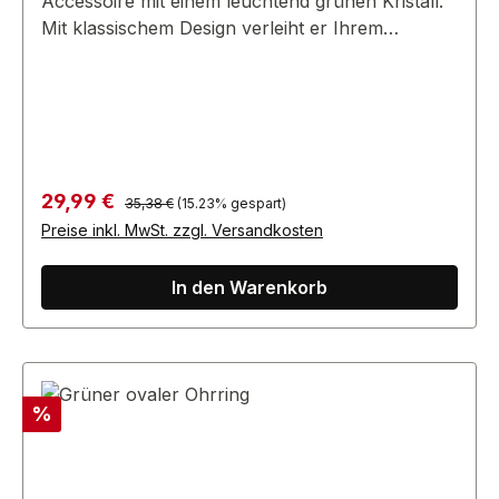
Accessoire mit einem leuchtend grünen Kristall.
Mit klassischem Design verleiht er Ihrem
Ensemble einen Hauch Eleganz – perfekt für
formelle oder besondere Anlässe.
Regulärer Preis:
Verkaufspreis:
29,99 €
35,38 €
(15.23% gespart)
Preise inkl. MwSt. zzgl. Versandkosten
In den Warenkorb
Rabatt
%