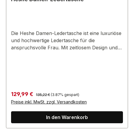
Die Heshe Damen-Ledertasche ist eine luxuriöse
und hochwertige Ledertasche für die
anspruchsvolle Frau. Mit zeitlosem Design und
langlebiger Verarbeitung ist sie ein vielseitiges
Accessoire.
Regulärer Preis:
Verkaufspreis:
129,99 €
135,22 €
(3.87% gespart)
Preise inkl. MwSt. zzgl. Versandkosten
In den Warenkorb