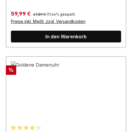
Regulärer Preis:
Verkaufspreis:
59,99 €
67,89 €
(11.64% gespart)
Preise inkl. MwSt. zzgl. Versandkosten
In den Warenkorb
Rabatt
%