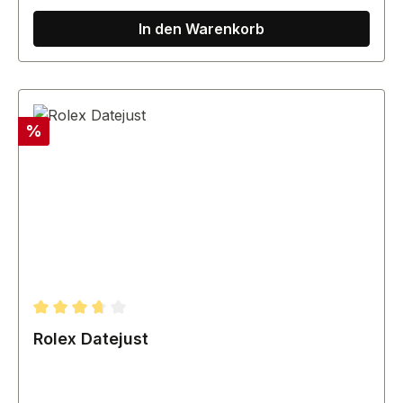
In den Warenkorb
Rabatt
%
Durchschnittliche Bewertung von 3.67 von 5 Sternen
Rolex Datejust