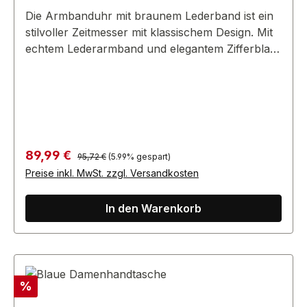
Die Armbanduhr mit braunem Lederband ist ein
stilvoller Zeitmesser mit klassischem Design. Mit
echtem Lederarmband und elegantem Zifferblatt
verleiht sie Ihrem Look einen Hauch von
Raffinesse.
Regulärer Preis:
Verkaufspreis:
89,99 €
95,72 €
(5.99% gespart)
Preise inkl. MwSt. zzgl. Versandkosten
In den Warenkorb
Rabatt
%