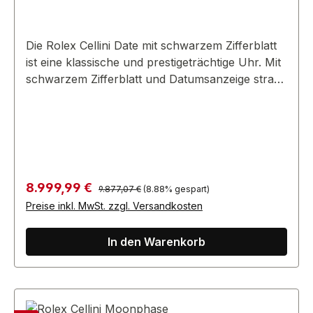
Die Rolex Cellini Date mit schwarzem Zifferblatt
ist eine klassische und prestigeträchtige Uhr. Mit
schwarzem Zifferblatt und Datumsanzeige strahlt
sie Raffinesse aus und ist ein Symbol für das
Erbe von Rolex.
Regulärer Preis:
Verkaufspreis:
8.999,99 €
9.877,07 €
(8.88% gespart)
Preise inkl. MwSt. zzgl. Versandkosten
In den Warenkorb