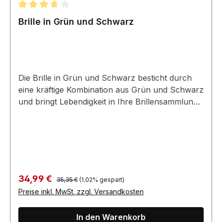
Durchschnittliche Bewertung von 3.67 von 5 Sternen
Brille in Grün und Schwarz
Die Brille in Grün und Schwarz besticht durch
eine kräftige Kombination aus Grün und Schwarz
und bringt Lebendigkeit in Ihre Brillensammlung.
Sie ist stilvoll und ein echter Hingucker.
Regulärer Preis:
Verkaufspreis:
34,99 €
35,35 €
(1.02% gespart)
Preise inkl. MwSt. zzgl. Versandkosten
In den Warenkorb