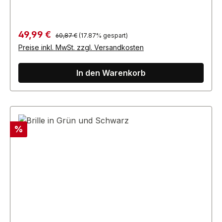
Regulärer Preis:
Verkaufspreis:
49,99 €
60,87 €
(17.87% gespart)
Preise inkl. MwSt. zzgl. Versandkosten
In den Warenkorb
Rabatt
%