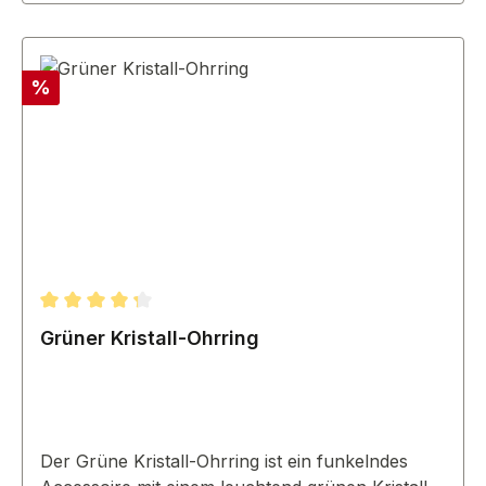
Rabatt
%
Durchschnittliche Bewertung von 4.33 von 5 Sternen
Grüner Kristall-Ohrring
Der Grüne Kristall-Ohrring ist ein funkelndes