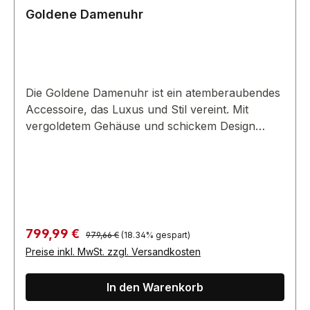
Durchschnittliche Bewertung von 4.33 von 5 Sternen
Goldene Damenuhr
Die Goldene Damenuhr ist ein atemberaubendes
Accessoire, das Luxus und Stil vereint. Mit
vergoldetem Gehäuse und schickem Design
verleiht sie jedem Outfit einen Hauch Glamour.
Regulärer Preis:
Verkaufspreis:
799,99 €
979,66 €
(18.34% gespart)
Preise inkl. MwSt. zzgl. Versandkosten
In den Warenkorb