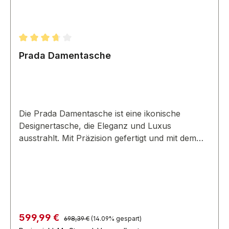
Durchschnittliche Bewertung von 3.67 von 5 Sternen
Prada Damentasche
Die Prada Damentasche ist eine ikonische
Designertasche, die Eleganz und Luxus
ausstrahlt. Mit Präzision gefertigt und mit dem
Prada-Logo versehen, ist sie ein Statement-Piece
für Modebegeisterte.
Regulärer Preis:
Verkaufspreis:
599,99 €
698,39 €
(14.09% gespart)