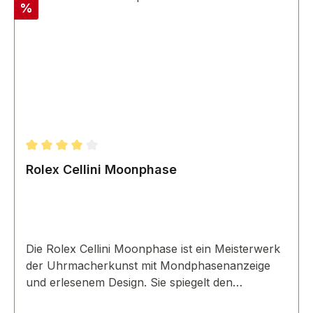
Rabatt
%
Durchschnittliche Bewertung von 4 von 5 Sternen
Rolex Cellini Moonphase
Die Rolex Cellini Moonphase ist ein Meisterwerk
der Uhrmacherkunst mit Mondphasenanzeige
und erlesenem Design. Sie spiegelt den
Anspruch von Rolex an Präzision und Eleganz