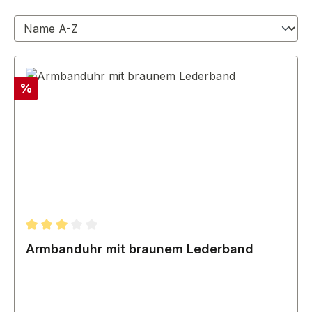
Rabatt
%
Durchschnittliche Bewertung von 3 von 5 Sternen
Armbanduhr mit braunem Lederband