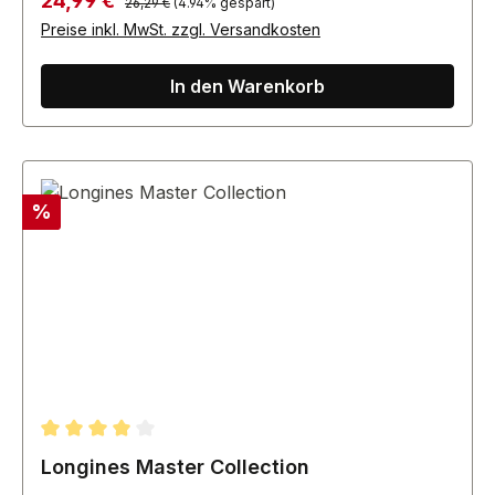
24,99 €
26,29 €
(4.94% gespart)
Preise inkl. MwSt. zzgl. Versandkosten
In den Warenkorb
Rabatt
%
Durchschnittliche Bewertung von 4 von 5 Sternen
Longines Master Collection