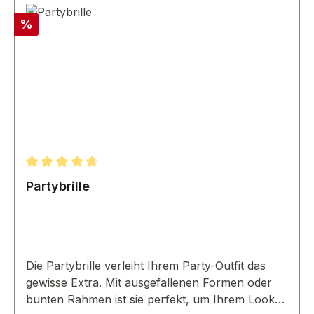
Rabatt
%
Durchschnittliche Bewertung von 4.67 von 5 Sternen
Partybrille
Die Partybrille verleiht Ihrem Party-Outfit das
gewisse Extra. Mit ausgefallenen Formen oder
bunten Rahmen ist sie perfekt, um Ihrem Look