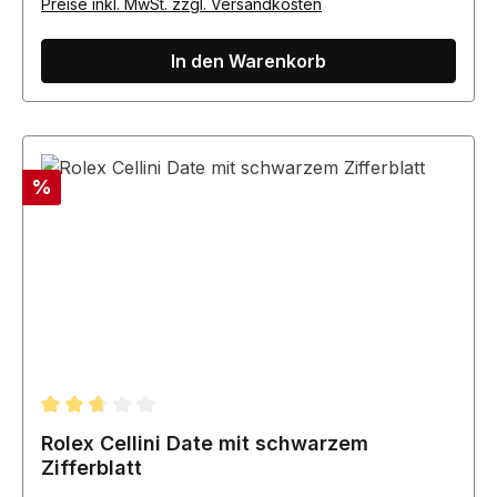
Preise inkl. MwSt. zzgl. Versandkosten
In den Warenkorb
Rabatt
%
Durchschnittliche Bewertung von 2.67 von 5 Sternen
Rolex Cellini Date mit schwarzem
Zifferblatt