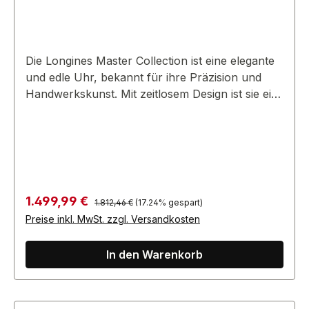
Die Longines Master Collection ist eine elegante
und edle Uhr, bekannt für ihre Präzision und
Handwerkskunst. Mit zeitlosem Design ist sie ein
Symbol für Luxus und Raffinesse.
Regulärer Preis:
Verkaufspreis:
1.499,99 €
1.812,46 €
(17.24% gespart)
Preise inkl. MwSt. zzgl. Versandkosten
In den Warenkorb