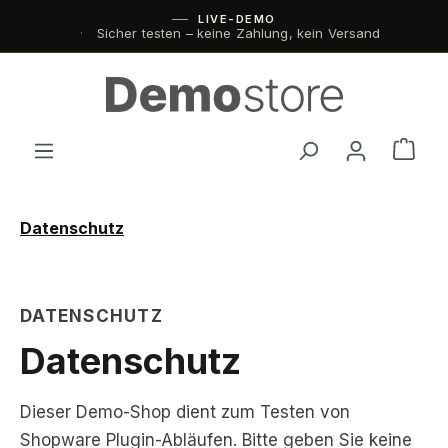
LIVE-DEMO
Zum Hauptinhalt springen
Sicher testen – keine Zahlung, kein Versand
Ware
Datenschutz
DATENSCHUTZ
Datenschutz
Dieser Demo-Shop dient zum Testen von
Shopware Plugin-Abläufen. Bitte geben Sie keine