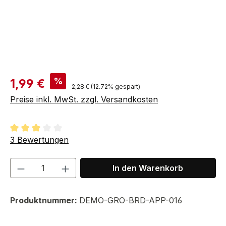
Verkaufspreis:
%
1,99 €
Regulärer Preis:
2,28 €
(12.72% gespart)
Preise inkl. MwSt. zzgl. Versandkosten
Durchschnittliche Bewertung von 3 von 5 Sternen
3 Bewertungen
Produkt Anzahl: Gib den gewünschten We
In den Warenkorb
Produktnummer:
DEMO-GRO-BRD-APP-016