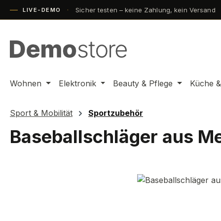
Sicher testen – keine Zahlung, kein Versand
m Hauptinhalt springen
Zur Suche springen
Zur Hauptnavigation springen
LIVE-DEMO
Wohnen
Elektronik
Beauty & Pflege
Küche &
Sport & Mobilität
Sportzubehör
Baseballschläger aus Me
Bildergalerie überspringen