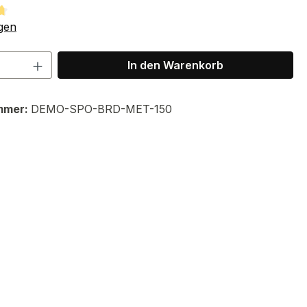
tliche Bewertung von 4.67 von 5 Sternen
gen
 Anzahl: Gib den gewünschten Wert ein 
In den Warenkorb
mmer:
DEMO-SPO-BRD-MET-150