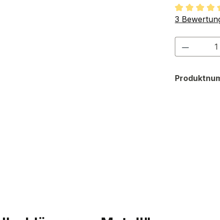
Durchschnit
3 Bewertun
Produkt
Produktnu