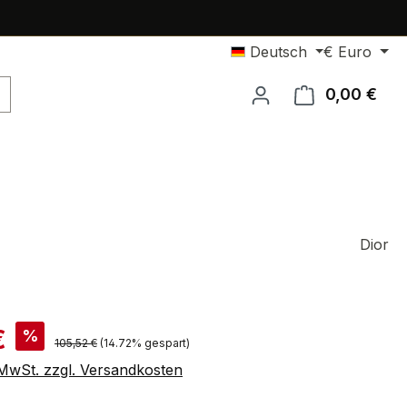
Deutsch
€
Euro
0,00 €
Ware
Dior
is:
€
%
Regulärer Preis:
105,52 €
(14.72% gespart)
. MwSt. zzgl. Versandkosten