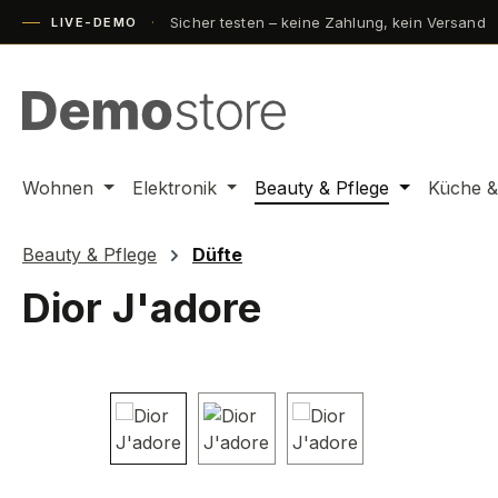
Sicher testen – keine Zahlung, kein Versand
m Hauptinhalt springen
Zur Suche springen
Zur Hauptnavigation springen
LIVE-DEMO
Wohnen
Elektronik
Beauty & Pflege
Küche &
Beauty & Pflege
Düfte
Dior J'adore
Bildergalerie überspringen