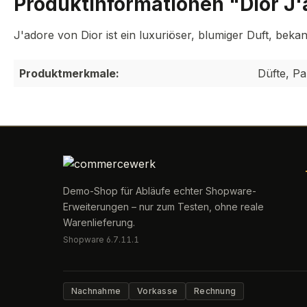
Produktinformationen "Dior J'
J'adore von Dior ist ein luxuriöser, blumiger Duft, bek
Produktmerkmale:
Düfte, P
Demo-Shop für Abläufe echter Shopware-
Erweiterungen – nur zum Testen, ohne reale
Warenlieferung.
Shopware 6.7.11.1
Nachnahme
Vorkasse
Rechnung