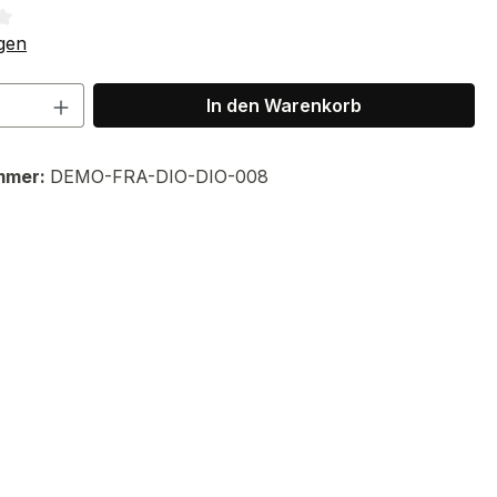
tliche Bewertung von 4.33 von 5 Sternen
gen
 Anzahl: Gib den gewünschten Wert ein 
In den Warenkorb
mmer:
DEMO-FRA-DIO-DIO-008