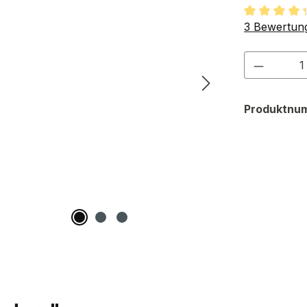
Durchschnit
3 Bewertun
Produkt
Produktnu