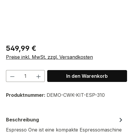
Regulärer Preis:
549,99 €
Preise inkl. MwSt. zzgl. Versandkosten
Produkt Anzahl: Gib den gewünschten We
In den Warenkorb
Produktnummer:
DEMO-CWK-KIT-ESP-310
Beschreibung
Espresso One ist eine kompakte Espressomaschine