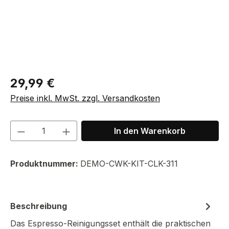
Regulärer Preis:
29,99 €
Preise inkl. MwSt. zzgl. Versandkosten
Produkt Anzahl: Gib den gewünschten We
In den Warenkorb
Produktnummer:
DEMO-CWK-KIT-CLK-311
Beschreibung
Das Espresso-Reinigungsset enthält die praktischen