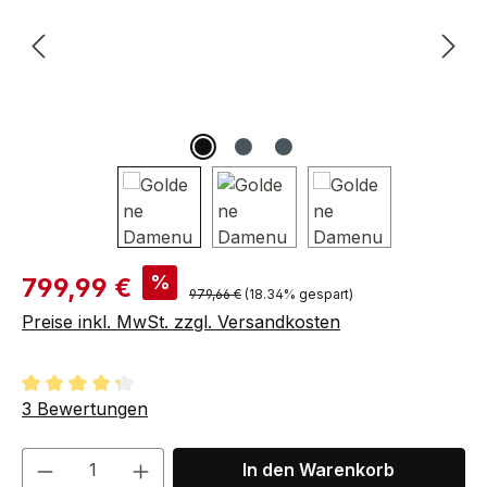
Verkaufspreis:
%
799,99 €
Regulärer Preis:
979,66 €
(18.34% gespart)
Preise inkl. MwSt. zzgl. Versandkosten
Durchschnittliche Bewertung von 4.33 von 5 Sternen
3 Bewertungen
Produkt Anzahl: Gib den gewünschten We
In den Warenkorb