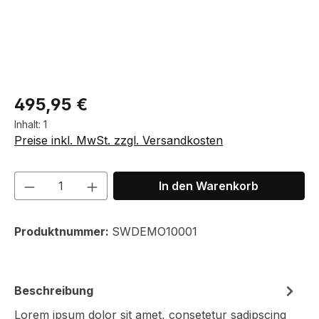
Regulärer Preis:
495,95 €
Inhalt:
1
Preise inkl. MwSt. zzgl. Versandkosten
Produkt Anzahl: Gib den gewünschten We
In den Warenkorb
Produktnummer:
SWDEMO10001
Beschreibung
Lorem ipsum dolor sit amet, consetetur sadipscing