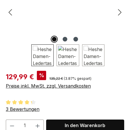
Verkaufspreis:
%
129,99 €
Regulärer Preis:
135,22 €
(3.87% gespart)
Preise inkl. MwSt. zzgl. Versandkosten
Durchschnittliche Bewertung von 4.33 von 5 Sternen
3 Bewertungen
Produkt Anzahl: Gib den gewünschten We
In den Warenkorb