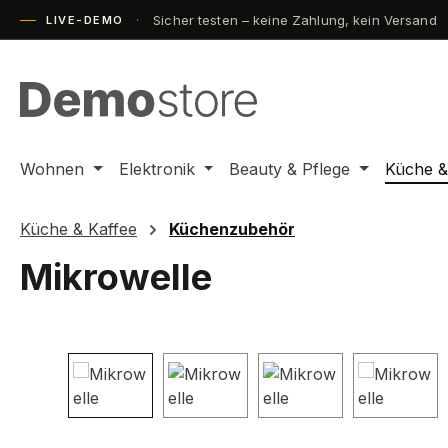
Sicher testen – keine Zahlung, kein Versand
m Hauptinhalt springen
Zur Suche springen
Zur Hauptnavigation springen
LIVE-DEMO
Wohnen
Elektronik
Beauty & Pflege
Küche &
Küche & Kaffee
Küchenzubehör
Mikrowelle
Bildergalerie überspringen