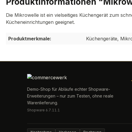
Produktinformationen "Mikrow
Die Mikrowelle ist ein vielseitiges Küchengerät zum sc
Kücheneinrichtungen geeignet.
Produktmerkmale:
Küchengeräte, Mikr
Demo-Shop für Abläufe echter Shopware-
Erweiterungen – nur zum Testen, ohne reale
Warenlieferung.
Shopware 6.7.11.1