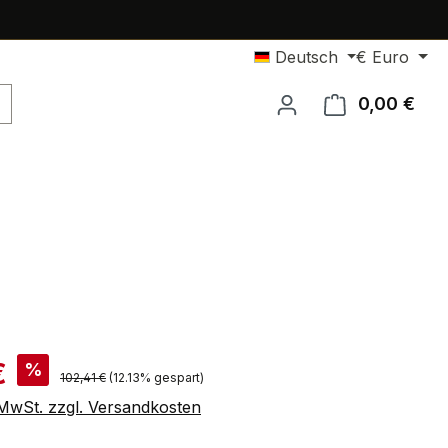
Deutsch
€
Euro
0,00 €
Ware
is:
€
%
Regulärer Preis:
102,41 €
(12.13% gespart)
. MwSt. zzgl. Versandkosten