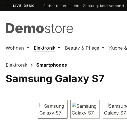
Sicher testen – keine Zahlung, kein Versand
m Hauptinhalt springen
Zur Suche springen
Zur Hauptnavigation springen
LIVE-DEMO
Wohnen
Elektronik
Beauty & Pflege
Küche &
Elektronik
Smartphones
Samsung Galaxy S7
Bildergalerie überspringen