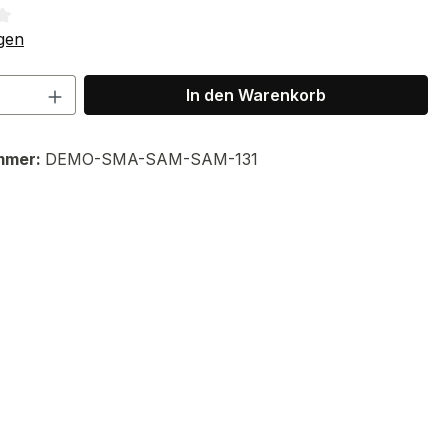
tliche Bewertung von 3 von 5 Sternen
gen
 Anzahl: Gib den gewünschten Wert ein 
In den Warenkorb
mmer:
DEMO-SMA-SAM-SAM-131