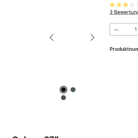
Durchschnit
3 Bewertun
Produkt
Produktnu