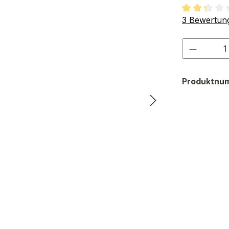
Durchschnit
3 Bewertun
Produkt
Produktnu