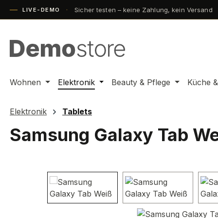
Sicher testen – keine Zahlung, kein Versand
m Hauptinhalt springen
Zur Suche springen
Zur Hauptnavigation springen
LIVE-DEMO
Wohnen
Elektronik
Beauty & Pflege
Küche &
Elektronik
Tablets
Samsung Galaxy Tab We
Bildergalerie überspringen