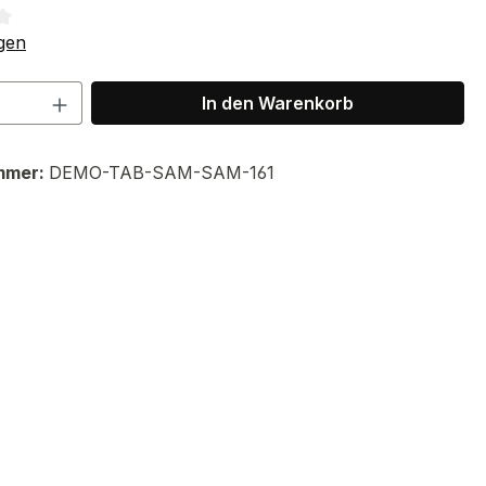
tliche Bewertung von 2.33 von 5 Sternen
gen
 Anzahl: Gib den gewünschten Wert ein 
In den Warenkorb
mmer:
DEMO-TAB-SAM-SAM-161