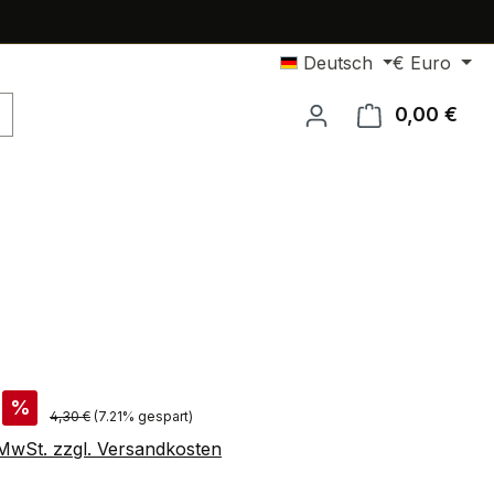
Deutsch
€
Euro
0,00 €
Ware
is:
%
Regulärer Preis:
4,30 €
(7.21% gespart)
. MwSt. zzgl. Versandkosten