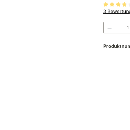
Durchschnit
3 Bewertun
Produkt
Produktnu