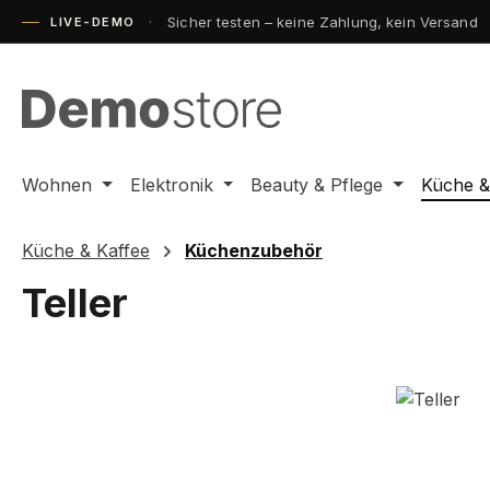
Sicher testen – keine Zahlung, kein Versand
m Hauptinhalt springen
Zur Suche springen
Zur Hauptnavigation springen
LIVE-DEMO
Wohnen
Elektronik
Beauty & Pflege
Küche &
Küche & Kaffee
Küchenzubehör
Teller
Bildergalerie überspringen