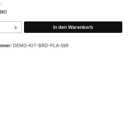
tliche Bewertung von 3.67 von 5 Sternen
gen
 Anzahl: Gib den gewünschten Wert ein 
In den Warenkorb
mmer:
DEMO-KIT-BRD-PLA-069