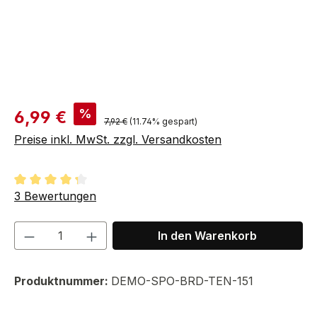
Verkaufspreis:
%
6,99 €
Regulärer Preis:
7,92 €
(11.74% gespart)
Preise inkl. MwSt. zzgl. Versandkosten
Durchschnittliche Bewertung von 4.33 von 5 Sternen
3 Bewertungen
Produkt Anzahl: Gib den gewünschten We
In den Warenkorb
Produktnummer:
DEMO-SPO-BRD-TEN-151